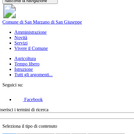
Nascondi la navigazione
Comune di San Marzano di San Giuseppe
Amministrazione
Novità
Servizi
Vivere il Comune
Agricoltura
Tempo libero
Istruzione
Tutti gli argomenti...
Seguici su:
Facebook
nserisci i termini di ricerca
Seleziona il tipo di contenuto