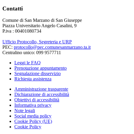
Contatti
Comune di San Marzano di San Giuseppe
Piazza Universitario Angelo Casalini, 9
P.iva : 00401080734
Ufficio Protocollo, Segreteria e URP
PEC:
protocollo@pec.comunesanmarzano.ta.it
Centralino unico: 099 9577711
Leggi le FAQ
Prenotazione appuntamento
Segnalazione disservizio
Richiesta assistenza
Amministrazione trasparente
Dichiarazione di accessibilità
Obiettivi di accessibilità
Informativa privacy
Note legali
Social media policy
Cookie Policy (UE)
Cookie Policy