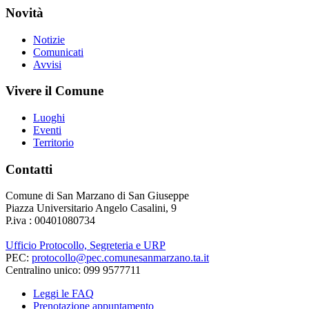
Novità
Notizie
Comunicati
Avvisi
Vivere il Comune
Luoghi
Eventi
Territorio
Contatti
Comune di San Marzano di San Giuseppe
Piazza Universitario Angelo Casalini, 9
P.iva : 00401080734
Ufficio Protocollo, Segreteria e URP
PEC:
protocollo@pec.comunesanmarzano.ta.it
Centralino unico: 099 9577711
Leggi le FAQ
Prenotazione appuntamento