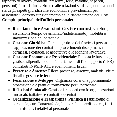
rapporto di lavoro (contratti, presenze, ferie, malattie, stipendi,
pensioni) fino alla formazione e alle relazioni sindacali, occupandosi
sia degli aspetti giuridici che economici e previdenziali per
assicurare il corretto funzionamento delle risorse umane dell'Ente.
Compiti principali dell'ufficio personale:
Reclutamento e Assunzioni
: Gestisce concorsi, selezioni,
assunzioni (tempo determinato/indeterminato), mobilità e
stabilizzazione del personale.
Gestione Giuridica
: Cura la gestione dei fascicoli personali,
l'applicazione dei contratti, i procedimenti disciplinari, i
permessi, i congedi, le aspettative e le idoneità lavorative.
Gestione Economica e Previdenziale
: Elabora le buste paga,
gestisce stipendi, indennità, trattamenti di fine rapporto (TFR),
contributi INPS/INAIL e adempimenti fiscali.
Presenze e Assenze
: Rileva presenze, assenze, malattie, visite
fiscali e gestisce le ferie.
Formazione e Sviluppo
: Organizza corsi di aggiornamento
professionale e piani di formazione per il personale.
Relazioni Sindacali
: Gestisce i rapporti con le organizzazioni
sindacali, trattative e contratti decentrati.
Organizzazione e Trasparenza
: Pianifica il fabbisogno di
personale, cura l'anagrafe degli incarichi e predispone gli atti
amministrativi relativi al personale.