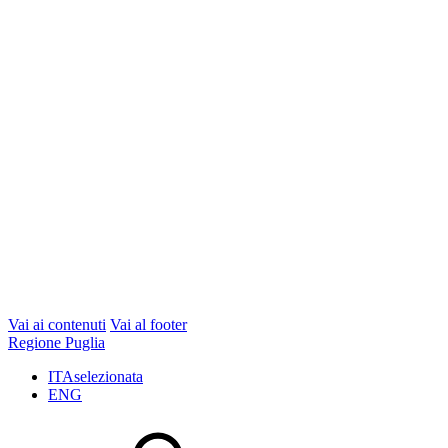
Vai ai contenuti
Vai al footer
Regione Puglia
ITA
selezionata
ENG