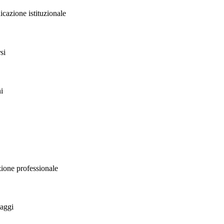
icazione istituzionale
si
i
zione professionale
laggi