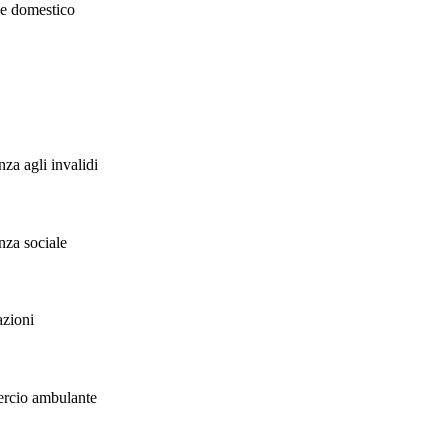
ale domestico
nza agli invalidi
enza sociale
azioni
mercio ambulante