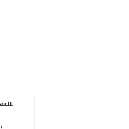
zio Di
B)