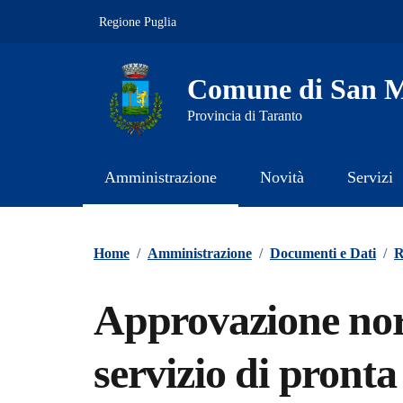
Vai ai contenuti
Vai al footer
Regione Puglia
Comune di San M
Provincia di Taranto
Amministrazione
Novità
Servizi
Contenuti in evidenza
Home
/
Amministrazione
/
Documenti e Dati
/
R
Approvazione nor
servizio di pronta