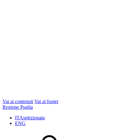
Vai ai contenuti
Vai al footer
Regione Puglia
ITA
selezionata
ENG