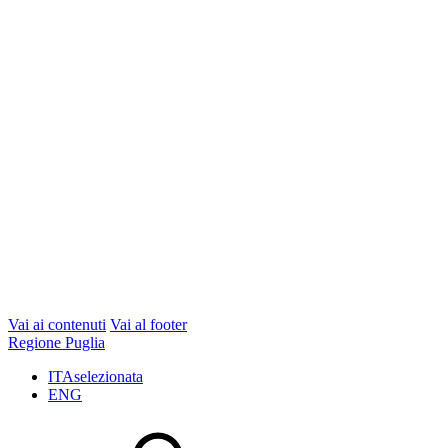
Vai ai contenuti
Vai al footer
Regione Puglia
ITA
selezionata
ENG