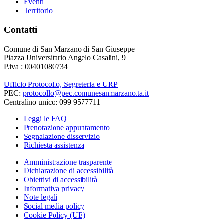
Eventi
Territorio
Contatti
Comune di San Marzano di San Giuseppe
Piazza Universitario Angelo Casalini, 9
P.iva : 00401080734
Ufficio Protocollo, Segreteria e URP
PEC:
protocollo@pec.comunesanmarzano.ta.it
Centralino unico: 099 9577711
Leggi le FAQ
Prenotazione appuntamento
Segnalazione disservizio
Richiesta assistenza
Amministrazione trasparente
Dichiarazione di accessibilità
Obiettivi di accessibilità
Informativa privacy
Note legali
Social media policy
Cookie Policy (UE)