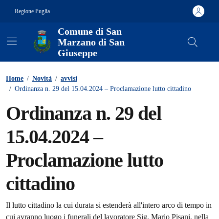
Vai ai contenuti
Vai al footer
Regione Puglia
Comune di San
Marzano di San
Giuseppe
Contenuti in evidenza
Home
/
Novità
/
avvisi
/
Ordinanza n. 29 del 15.04.2024 – Proclamazione lutto cittadino
Ordinanza n. 29 del
15.04.2024 –
Proclamazione lutto
cittadino
Dettagli della notizia
Il lutto cittadino la cui durata si estenderà all'intero arco di tempo in
cui avranno luogo i funerali del lavoratore Sig. Mario Pisani, nella