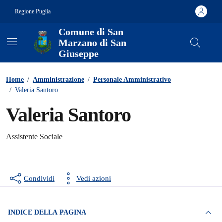
Vai ai contenuti
Vai al footer
Regione Puglia
Comune di San
Marzano di San
Giuseppe
Contenuti in evidenza
Home
/
Amministrazione
/
Personale Amministrativo
/
Valeria Santoro
Valeria Santoro
Assistente Sociale
Condividi
Vedi azioni
INDICE DELLA PAGINA