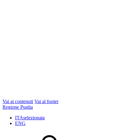
Vai ai contenuti
Vai al footer
Regione Puglia
ITA
selezionata
ENG