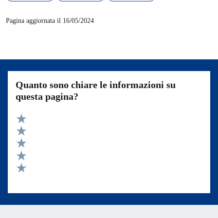
Pagina aggiornata il 16/05/2024
Quanto sono chiare le informazioni su
questa pagina?
Valuta 5 stelle su 5
Valuta 4 stelle su 5
Valuta 3 stelle su 5
Valuta 2 stelle su 5
Valuta 1 stelle su 5