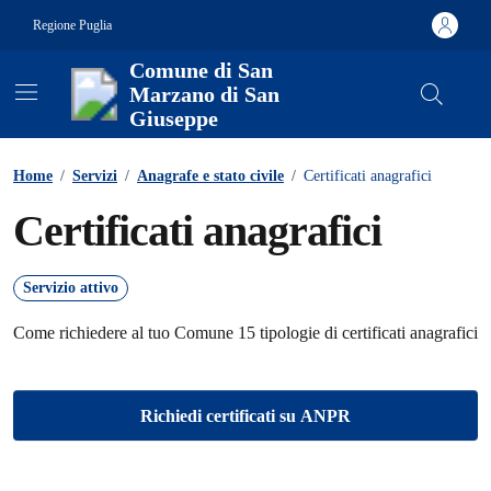
Vai ai contenuti
Vai al footer
Regione Puglia
Comune di San
Marzano di San
Giuseppe
Contenuti in evidenza
Home
/
Servizi
/
Anagrafe e stato civile
/
Certificati anagrafici
Certificati anagrafici
Servizio attivo
Come richiedere al tuo Comune 15 tipologie di certificati anagrafici
Richiedi certificati su ANPR