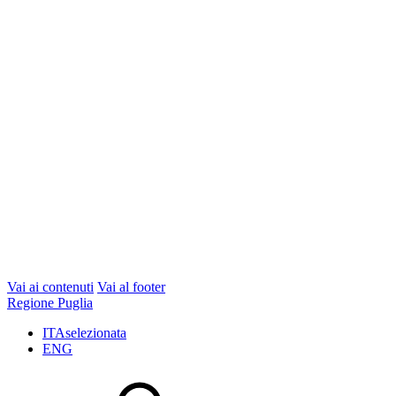
Vai ai contenuti
Vai al footer
Regione Puglia
ITA
selezionata
ENG