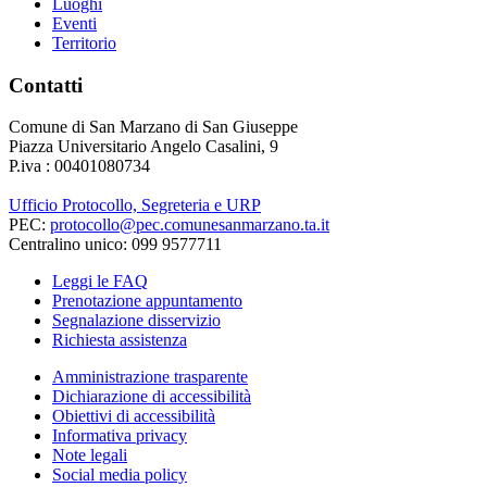
Luoghi
Eventi
Territorio
Contatti
Comune di San Marzano di San Giuseppe
Piazza Universitario Angelo Casalini, 9
P.iva : 00401080734
Ufficio Protocollo, Segreteria e URP
PEC:
protocollo@pec.comunesanmarzano.ta.it
Centralino unico: 099 9577711
Leggi le FAQ
Prenotazione appuntamento
Segnalazione disservizio
Richiesta assistenza
Amministrazione trasparente
Dichiarazione di accessibilità
Obiettivi di accessibilità
Informativa privacy
Note legali
Social media policy