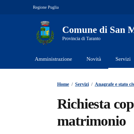
Vai ai contenuti
Vai al footer
Regione Puglia
Comune di San M
Provincia di Taranto
Amministrazione
Novità
Servizi
Contenuti in evidenza
Home
/
Servizi
/
Anagrafe e stato civ
Richiesta copi
matrimonio