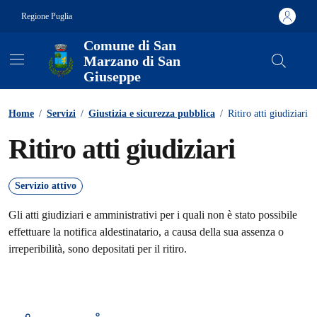
Vai ai contenuti
Vai al footer
Regione Puglia
Comune di San
Marzano di San
Giuseppe
Contenuti in evidenza
Home
/
Servizi
/
Giustizia e sicurezza pubblica
/
Ritiro atti giudiziari
Ritiro atti giudiziari
Servizio attivo
Gli atti giudiziari e amministrativi per i quali non è stato possibile
effettuare la notifica aldestinatario, a causa della sua assenza o
irreperibilità, sono depositati per il ritiro.