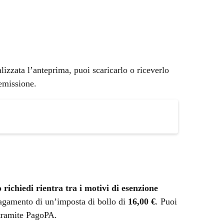
alizzata l’anteprima, puoi scaricarlo o riceverlo
emissione.
o richiedi rientra tra i motivi di esenzione
l pagamento di un’imposta di bollo di
16,00 €
. Puoi
 tramite PagoPA.