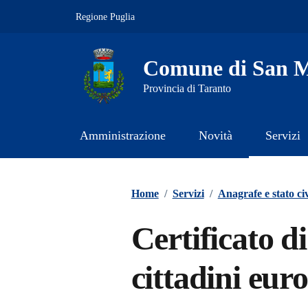
Vai ai contenuti
Vai al footer
Regione Puglia
Comune di San M
Provincia di Taranto
Amministrazione
Novità
Servizi
Contenuti in evidenza
Home
/
Servizi
/
Anagrafe e stato civ
Certificato di
cittadini eur