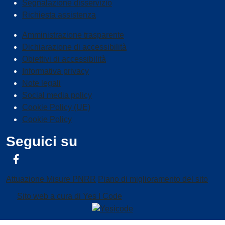
Segnalazione disservizio
Richiesta assistenza
Amministrazione trasparente
Dichiarazione di accessibilità
Obiettivi di accessibilità
Informativa privacy
Note legali
Social media policy
Cookie Policy (UE)
Cookie Policy
Seguici su
Facebook
Attuazione Misure PNRR
Piano di miglioramento del sito
Sito web a cura di Yes I Code