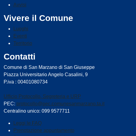
Avvisi
Vivere il Comune
Luoghi
Eventi
Territorio
Contatti
Comune di San Marzano di San Giuseppe
Piazza Universitario Angelo Casalini, 9
P.iva : 00401080734
Ufficio Protocollo, Segreteria e URP
PEC:
protocollo@pec.comunesanmarzano.ta.it
Centralino unico: 099 9577711
Leggi le FAQ
Prenotazione appuntamento