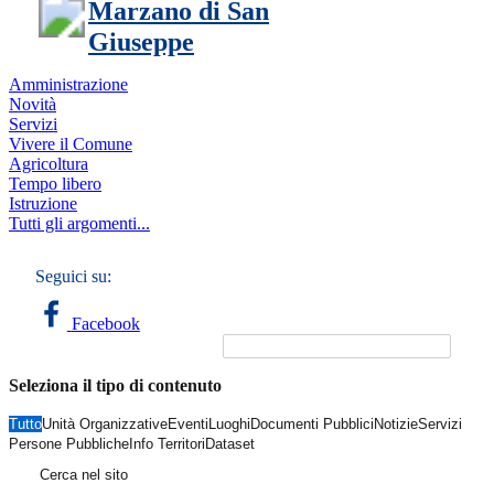
Marzano di San
Giuseppe
Amministrazione
Novità
Servizi
Vivere il Comune
Agricoltura
Tempo libero
Istruzione
Tutti gli argomenti...
Seguici su:
Facebook
Seleziona il tipo di contenuto
Tutto
Unità Organizzative
Eventi
Luoghi
Documenti Pubblici
Notizie
Servizi
Persone Pubbliche
Info Territori
Dataset
Cerca nel sito