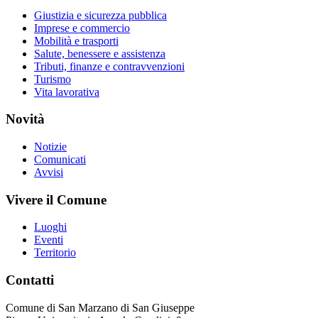
Giustizia e sicurezza pubblica
Imprese e commercio
Mobilità e trasporti
Salute, benessere e assistenza
Tributi, finanze e contravvenzioni
Turismo
Vita lavorativa
Novità
Notizie
Comunicati
Avvisi
Vivere il Comune
Luoghi
Eventi
Territorio
Contatti
Comune di San Marzano di San Giuseppe