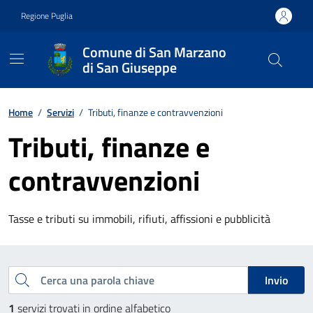
Vai ai contenuti
Vai al footer
Regione Puglia
Comune di San Marzano
di San Giuseppe
Contenuti in evidenza
Home
/
Servizi
/
Tributi, finanze e contravvenzioni
Tributi, finanze e
contravvenzioni
Tasse e tributi su immobili, rifiuti, affissioni e pubblicità
Esplora tutti i servizi
Cerca una parola chiave
Invio
1
servizi trovati in ordine alfabetico