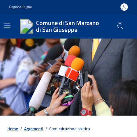
Vai ai contenuti
Vai al footer
Regione Puglia
Comune di San Marzano
di San Giuseppe
Contenuti in evidenza
Home
/
Argomenti
/
Comunicazione politica