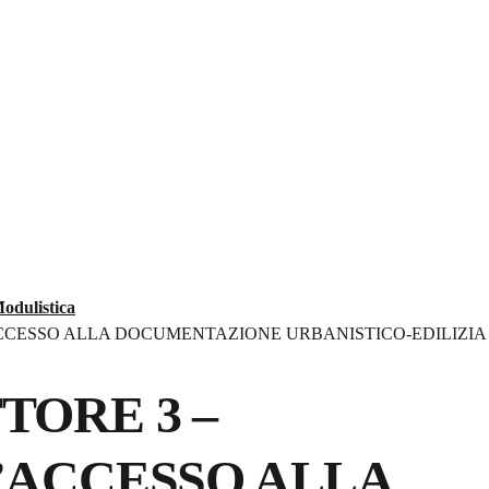
arzano di San Giuseppe
Vivere il Comune
Agricoltura
Tempo li
odulistica
ACCESSO ALLA DOCUMENTAZIONE URBANISTICO-EDILIZIA
TORE 3 –
’ACCESSO ALLA