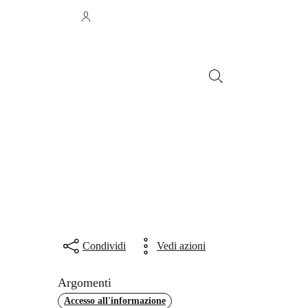
Accedi all'area personale
Facebook
Seguici su:
Cerca
bero
Istruzione
Tutti gli argomenti...
Condividi
Vedi azioni
Argomenti
Accesso all'informazione