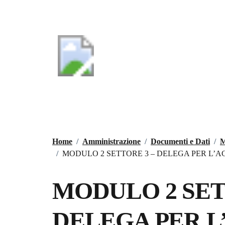
Vai ai contenuti
Vai al footer
Regione Puglia
Comune di San M
Provincia di Taranto
Amministrazione
Novità
Servizi
Contenuti in evidenza
Home
/
Amministrazione
/
Documenti e Dati
/
M
/
MODULO 2 SETTORE 3 – DELEGA PER L’
MODULO 2 SET
DELEGA PER L