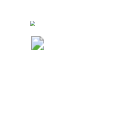
Comune di San Marzano di San 
AMMINISTRAZIONE
CATEGOR
Organi di governo
Agricoltu
Aree amministrative
Ambient
Uffici
Anagrafe 
Enti e fondazioni
Appalti p
Politici
Autorizza
Personale amministrativo
Catasto e