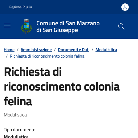
Vai ai contenuti
Vai al footer
Regione Puglia
Comune di San Marzano
di San Giuseppe
Contenuti in evidenza
Home
/
Amministrazione
/
Documenti e Dati
/
Modulistica
/
Richiesta di riconoscimento colonia felina
Richiesta di
riconoscimento colonia
felina
Dettagli del documento
Modulistica
Tipo documento:
Modulistica