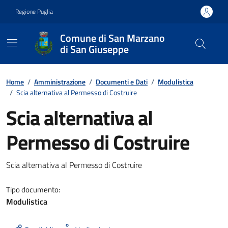
Vai ai contenuti
Vai al footer
Regione Puglia
Comune di San Marzano
di San Giuseppe
Contenuti in evidenza
Home
/
Amministrazione
/
Documenti e Dati
/
Modulistica
/
Scia alternativa al Permesso di Costruire
Scia alternativa al
Permesso di Costruire
Dettagli del documento
Scia alternativa al Permesso di Costruire
Tipo documento:
Modulistica