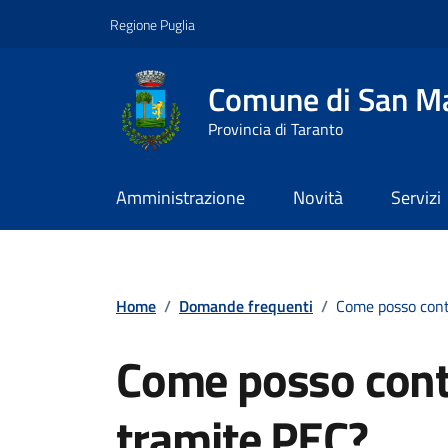
Vai ai contenuti
Vai al footer
Regione Puglia
Comune di San Ma
Provincia di Taranto
Amministrazione
Novità
Servizi
Contenuti in evidenza
Home
/
Domande frequenti
/
Come posso cont
Come posso cont
tramite PEC?