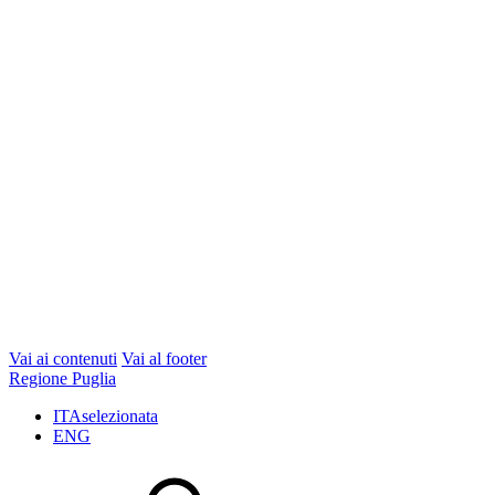
Vai ai contenuti
Vai al footer
Regione Puglia
ITA
selezionata
ENG