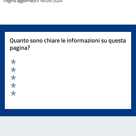
Pagina aggiornata il 16/05/2024
Quanto sono chiare le informazioni su questa
pagina?
Valuta 5 stelle su 5
Valuta 4 stelle su 5
Valuta 3 stelle su 5
Valuta 2 stelle su 5
Valuta 1 stelle su 5