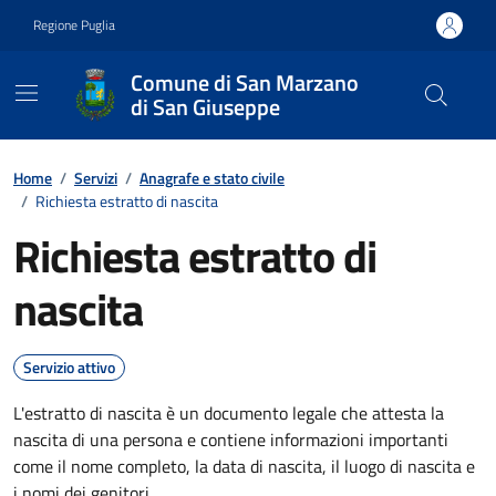
Vai ai contenuti
Vai al footer
Regione Puglia
Comune di San Marzano
di San Giuseppe
Contenuti in evidenza
Home
/
Servizi
/
Anagrafe e stato civile
/
Richiesta estratto di nascita
Richiesta estratto di
nascita
Servizio attivo
L'estratto di nascita è un documento legale che attesta la
nascita di una persona e contiene informazioni importanti
come il nome completo, la data di nascita, il luogo di nascita e
i nomi dei genitori.