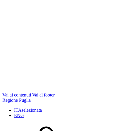
Vai ai contenuti
Vai al footer
Regione Puglia
ITA
selezionata
ENG