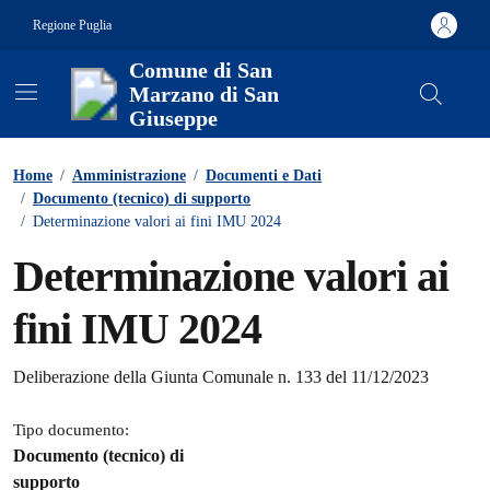
Vai ai contenuti
Vai al footer
Regione Puglia
Comune di San
Marzano di San
Giuseppe
Contenuti in evidenza
Home
/
Amministrazione
/
Documenti e Dati
/
Documento (tecnico) di supporto
/
Determinazione valori ai fini IMU 2024
Determinazione valori ai
fini IMU 2024
Dettagli del documento
Deliberazione della Giunta Comunale n. 133 del 11/12/2023
Tipo documento:
Documento (tecnico) di
supporto