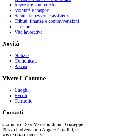
Imprese e commercio
Mobilità e trasporti
Salute, benessere e assistenza
Tributi, finanze e contravvenzioni
Turismo
Vita lavorativa
Novità
Notizie
Comunicati
Avvisi
Vivere il Comune
Luoghi
Eventi
Territorio
Contatti
Comune di San Marzano di San Giuseppe
Piazza Universitario Angelo Casalini, 9
P.iva : 00401080734