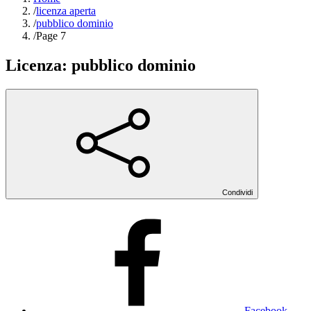
/
licenza aperta
/
pubblico dominio
/
Page 7
Licenza:
pubblico dominio
Condividi
Facebook