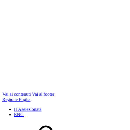
Vai ai contenuti
Vai al footer
Regione Puglia
ITA
selezionata
ENG