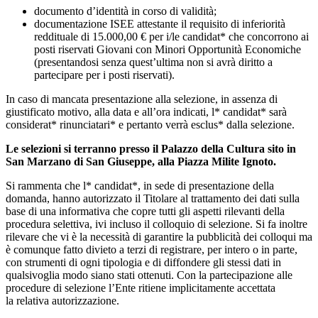
documento d’identità in corso di validità;
documentazione ISEE attestante il requisito di inferiorità
reddituale di 15.000,00 € per i/le candidat* che concorrono ai
posti riservati Giovani con Minori Opportunità Economiche
(presentandosi senza quest’ultima non si avrà diritto a
partecipare per i posti riservati).
In caso di mancata presentazione alla selezione, in assenza di
giustificato motivo, alla data e all’ora indicati, l* candidat* sarà
considerat* rinunciatari* e pertanto verrà esclus* dalla selezione.
Le selezioni si terranno presso il Palazzo della Cultura sito in
San Marzano di San Giuseppe, alla Piazza Milite Ignoto.
Si rammenta che l* candidat*, in sede di presentazione della
domanda, hanno autorizzato il Titolare al trattamento dei dati sulla
base di una informativa che copre tutti gli aspetti rilevanti della
procedura selettiva, ivi incluso il colloquio di selezione. Si fa inoltre
rilevare che vi è la necessità di garantire la pubblicità dei colloqui ma
è comunque fatto divieto a terzi di registrare, per intero o in parte,
con strumenti di ogni tipologia e di diffondere gli stessi dati in
qualsivoglia modo siano stati ottenuti. Con la partecipazione alle
procedure di selezione l’Ente ritiene implicitamente accettata
la relativa autorizzazione.