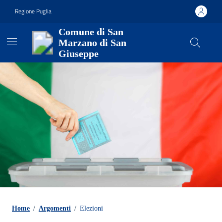
Vai ai contenuti
Vai al footer
Regione Puglia
Comune di San
Marzano di San
Giuseppe
Contenuti in evidenza
Home
/
Argomenti
/
Elezioni