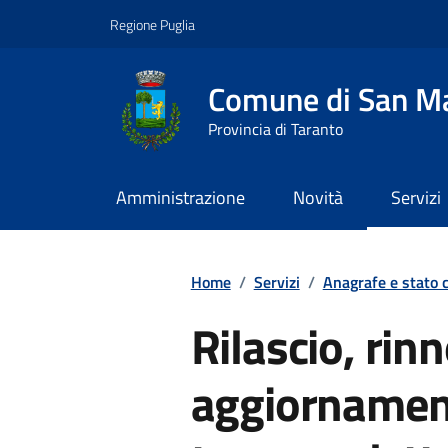
Vai ai contenuti
Vai al footer
Regione Puglia
Comune di San Ma
Provincia di Taranto
Amministrazione
Novità
Servizi
Contenuti in evidenza
Home
/
Servizi
/
Anagrafe e stato c
Rilascio, rin
aggiornament