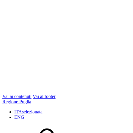
Vai ai contenuti
Vai al footer
Regione Puglia
ITA
selezionata
ENG