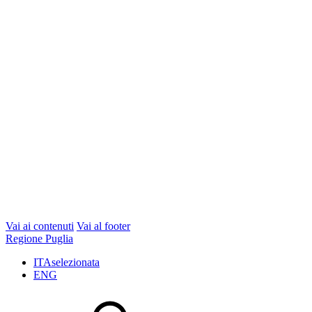
Vai ai contenuti
Vai al footer
Regione Puglia
ITA
selezionata
ENG