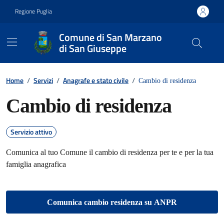
Vai ai contenuti
Vai al footer
Regione Puglia
Comune di San Marzano
di San Giuseppe
Contenuti in evidenza
Home
/
Servizi
/
Anagrafe e stato civile
/
Cambio di residenza
Cambio di residenza
Servizio attivo
Comunica al tuo Comune il cambio di residenza per te e per la tua
famiglia anagrafica
Comunica cambio residenza su ANPR