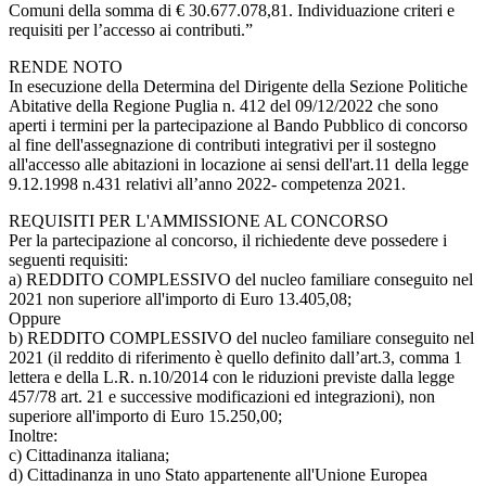
Comuni della somma di € 30.677.078,81. Individuazione criteri e
requisiti per l’accesso ai contributi.”
RENDE NOTO
In esecuzione della Determina del Dirigente della Sezione Politiche
Abitative della Regione Puglia n. 412 del 09/12/2022 che sono
aperti i termini per la partecipazione al Bando Pubblico di concorso
al fine dell'assegnazione di contributi integrativi per il sostegno
all'accesso alle abitazioni in locazione ai sensi dell'art.11 della legge
9.12.1998 n.431 relativi all’anno 2022- competenza 2021.
REQUISITI PER L'AMMISSIONE AL CONCORSO
Per la partecipazione al concorso, il richiedente deve possedere i
seguenti requisiti:
a) REDDITO COMPLESSIVO del nucleo familiare conseguito nel
2021 non superiore all'importo di Euro 13.405,08;
Oppure
b) REDDITO COMPLESSIVO del nucleo familiare conseguito nel
2021 (il reddito di riferimento è quello definito dall’art.3, comma 1
lettera e della L.R. n.10/2014 con le riduzioni previste dalla legge
457/78 art. 21 e successive modificazioni ed integrazioni), non
superiore all'importo di Euro 15.250,00;
Inoltre:
c) Cittadinanza italiana;
d) Cittadinanza in uno Stato appartenente all'Unione Europea