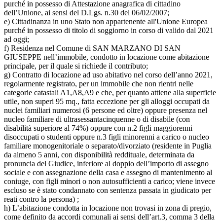
purché in possesso di Attestazione anagrafica di cittadino
dell’Unione, ai sensi del D.Lgs. n.30 del 06/02/2007;
e) Cittadinanza in uno Stato non appartenente all'Unione Europea
purché in possesso di titolo di soggiorno in corso di valido dal 2021
ad oggi;
f) Residenza nel Comune di SAN MARZANO DI SAN
GIUSEPPE nell’immobile, condotto in locazione come abitazione
principale, per il quale si richiede il contributo;
g) Contratto di locazione ad uso abitativo nel corso dell’anno 2021,
regolarmente registrato, per un immobile che non rientri nelle
categorie catastali A1,A8,A9 e che, per quanto attiene alla superficie
utile, non superi 95 mq., fatta eccezione per gli alloggi occupati da
nuclei familiari numerosi (6 persone ed oltre) oppure presenza nel
nucleo familiare di ultrasessantacinquenne o di disabile (con
disabilità superiore al 74%) oppure con n.2 figli maggiorenni
disoccupati o studenti oppure n.3 figli minorenni a carico o nucleo
familiare monogenitoriale o separato/divorziato (residente in Puglia
da almeno 5 anni, con disponibilità reddituale, determinata da
pronuncia del Giudice, inferiore al doppio dell’importo di assegno
sociale e con assegnazione della casa e assegno di mantenimento al
coniuge, con figli minori o non autosufficienti a carico; viene invece
escluso se è stato condannato con sentenza passata in giudicato per
reati contro la persona) ;
h) L’abitazione condotta in locazione non trovasi in zona di pregio,
come definito da accordi comunali ai sensi dell’art.3, comma 3 della