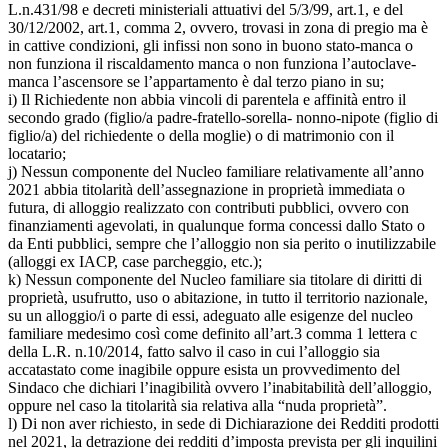
L.n.431/98 e decreti ministeriali attuativi del 5/3/99, art.1, e del
30/12/2002, art.1, comma 2, ovvero, trovasi in zona di pregio ma è
in cattive condizioni, gli infissi non sono in buono stato-manca o
non funziona il riscaldamento manca o non funziona l’autoclave-
manca l’ascensore se l’appartamento è dal terzo piano in su;
i) Il Richiedente non abbia vincoli di parentela e affinità entro il
secondo grado (figlio/a padre-fratello-sorella- nonno-nipote (figlio di
figlio/a) del richiedente o della moglie) o di matrimonio con il
locatario;
j) Nessun componente del Nucleo familiare relativamente all’anno
2021 abbia titolarità dell’assegnazione in proprietà immediata o
futura, di alloggio realizzato con contributi pubblici, ovvero con
finanziamenti agevolati, in qualunque forma concessi dallo Stato o
da Enti pubblici, sempre che l’alloggio non sia perito o inutilizzabile
(alloggi ex IACP, case parcheggio, etc.);
k) Nessun componente del Nucleo familiare sia titolare di diritti di
proprietà, usufrutto, uso o abitazione, in tutto il territorio nazionale,
su un alloggio/i o parte di essi, adeguato alle esigenze del nucleo
familiare medesimo così come definito all’art.3 comma 1 lettera c
della L.R. n.10/2014, fatto salvo il caso in cui l’alloggio sia
accatastato come inagibile oppure esista un provvedimento del
Sindaco che dichiari l’inagibilità ovvero l’inabitabilità dell’alloggio,
oppure nel caso la titolarità sia relativa alla “nuda proprietà”.
l) Di non aver richiesto, in sede di Dichiarazione dei Redditi prodotti
nel 2021, la detrazione dei redditi d’imposta prevista per gli inquilini