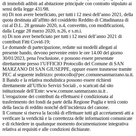
di immobili adibiti ad abitazione principale con contratto stipulato ai
sensi della legge 431/98.
m) Di non avere beneficiato, per tutti i 12 mesi dell’anno 2021, della
quota destinata all’affitto del cosiddetto Reddito di Cittadinanza di
cui al D.L. 28 gennaio 2020, n.4, convertito, con modificazioni,
dalla Legge 28 marzo 2020, n.26, e s.m.i.
n) Di non aver beneficiato per tutti i 12 mesi dell’anno 2021 di
contributi Fitti Covid-19;
Le domande di partecipazione, redatte sui modelli allegati al
presente bando, devono pervenire entro le ore 14.00 del giorno
30/01/2023, pena l'esclusione, e possono essere presentate
direttamente presso l’UFFICIO Protocollo del Comune di SAN
MARZANO DI SAN GIUSEPPE, oppure essere trasmesse tramite
PEC al seguente indirizzo: protocollo@pec.comunesanmarzano.ta.it.
Il Bando e la relativa modulistica possono essere richiesti
direttamente all’Ufficio Servizi Sociali , o scaricati dal sito
istituzionale dell’Ente: www.comune.sanmarzano.ta.it .
L'erogazione dei contributi da effettuarsi è condizionata al
trasferimento dei fondi da parte della Regione Puglia e terrà conto
della fascia di reddito nonché dell’incidenza del canone.
Il Comune si riserva la facoltà di effettuare tutti gli accertamenti atti a
verificare la veridicità e la correttezza delle informazioni comunicate
e di richiedere in qualunque momento documentazione integrativa
relativa ai requisiti e alle condizioni dichiarate.