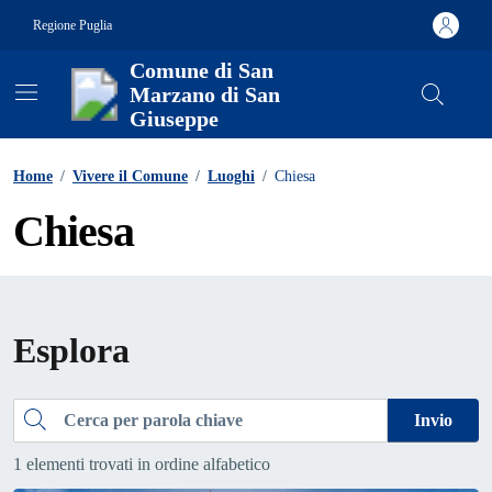
Vai ai contenuti
Vai al footer
Regione Puglia
Comune di San
Marzano di San
Giuseppe
Contenuti in evidenza
Home
/
Vivere il Comune
/
Luoghi
/
Chiesa
Chiesa
Esplora
Cerca
Invio
1 elementi trovati in ordine alfabetico