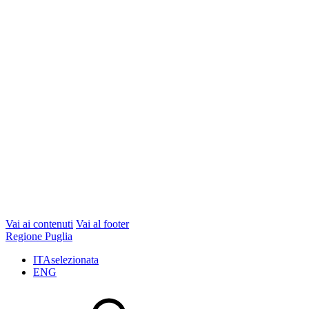
Vai ai contenuti
Vai al footer
Regione Puglia
ITA
selezionata
ENG