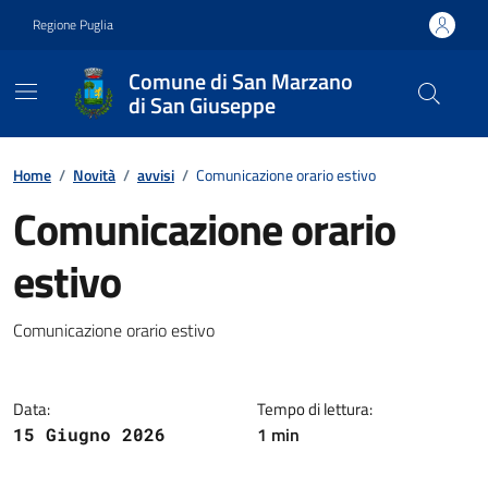
Vai ai contenuti
Vai al footer
Regione Puglia
Comune di San Marzano
di San Giuseppe
Contenuti in evidenza
Home
/
Novità
/
avvisi
/
Comunicazione orario estivo
Comunicazione orario
estivo
Dettagli della notizia
Comunicazione orario estivo
Data:
Tempo di lettura:
1 min
15 Giugno 2026