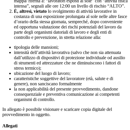
mappa/ riferita a: “lavoratori esposti al sole” con “attività fisica
intensa”, segnali alle ore 12:00 un livello di rischio “ALTO”.
È, altresì, vietato
lo svolgimento di attività lavorative in
costanza di una esposizione prolungata al sole nelle altre fasce
d’orario della stessa giornata, sempreché, dopo conveniente
ed opportuna valutazione dei rischi potenziali del lavoro da
parte degli organismi datoriali di lavoro e degli enti di
controllo e prevenzione, in stretta relazione alla:
tipologia delle mansioni;
intensità dell’attività lavorativa (salvo che non sia attenuata
dall’utilizzo di dispositivi di protezione individuale od ausilio
di strumenti ed attrezzature che ne diminuiscono i fattori di
stress termico);
ubicazione del luogo di lavoro;
caratteristiche soggettive del lavoratore (età, salute e di
genere), non sanciscano formalmente
la non applicabilità del presente provvedimento, dandone
consequenziale e preventiva comunicazione ai competenti
organismi di controllo.
In allegato è possibile visionare e scaricare copia digitale del
provvedimento in oggetto.
Allegati