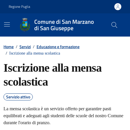
Vai ai contenuti
Vai al footer
Regione Puglia
Comune di San Marzano
di San Giuseppe
Contenuti in evidenza
Home
/
Servizi
/
Educazione e formazione
/
Iscrizione alla mensa scolastica
Iscrizione alla mensa
scolastica
Servizio attivo
La mensa scolastica è un servizio offerto per garantire pasti
equilibrati e adeguati agli studenti delle scuole del nostro Comune
durante l'orario di pranzo.