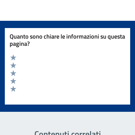
Quanto sono chiare le informazioni su questa
pagina?
Valuta 5 stelle su 5
Valuta 4 stelle su 5
Valuta 3 stelle su 5
Valuta 2 stelle su 5
Valuta 1 stelle su 5
Contenuti correlati