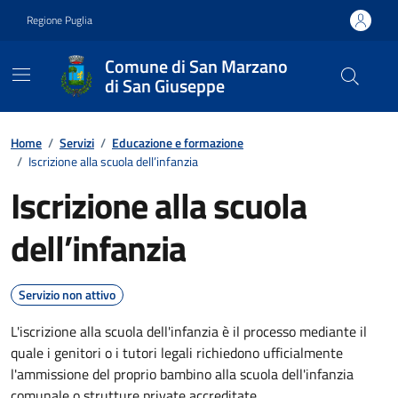
Vai ai contenuti
Vai al footer
Regione Puglia
Comune di San Marzano
di San Giuseppe
Contenuti in evidenza
Home
/
Servizi
/
Educazione e formazione
/
Iscrizione alla scuola dell’infanzia
Iscrizione alla scuola
dell’infanzia
Servizio non attivo
L'iscrizione alla scuola dell'infanzia è il processo mediante il
quale i genitori o i tutori legali richiedono ufficialmente
l'ammissione del proprio bambino alla scuola dell'infanzia
comunale o strutture private accreditate.