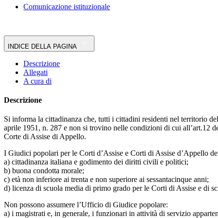
Comunicazione istituzionale
INDICE DELLA PAGINA
Descrizione
Allegati
A cura di
Descrizione
Si informa la cittadinanza che, tutti i cittadini residenti nel territorio 
aprile 1951, n. 287 e non si trovino nelle condizioni di cui all’art.12 
Corte di Assise di Appello.
I Giudici popolari per le Corti d’Assise e Corti di Assise d’Appello de
a) cittadinanza italiana e godimento dei diritti civili e politici;
b) buona condotta morale;
c) età non inferiore ai trenta e non superiore ai sessantacinque anni;
d) licenza di scuola media di primo grado per le Corti di Assise e di 
Non possono assumere l’Ufficio di Giudice popolare:
a) i magistrati e, in generale, i funzionari in attività di servizio apparte