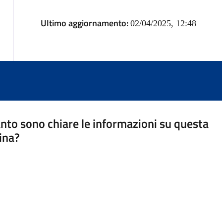
Ultimo aggiornamento:
02/04/2025, 12:48
nto sono chiare le informazioni su questa
ina?
a 5 stelle su 5
a 4 stelle su 5
a 3 stelle su 5
a 2 stelle su 5