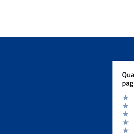
Qua
pag
Valut
Valut
Valut
Valut