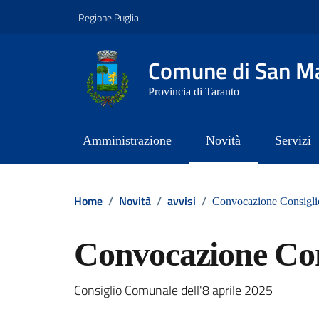
Vai ai contenuti
Vai al footer
Regione Puglia
Comune di San Ma
Provincia di Taranto
Amministrazione
Novità
Servizi
Contenuti in evidenza
Home
/
Novità
/
avvisi
/
Convocazione Consigl
Convocazione Co
Dettagli della notizi
Consiglio Comunale dell'8 aprile 2025