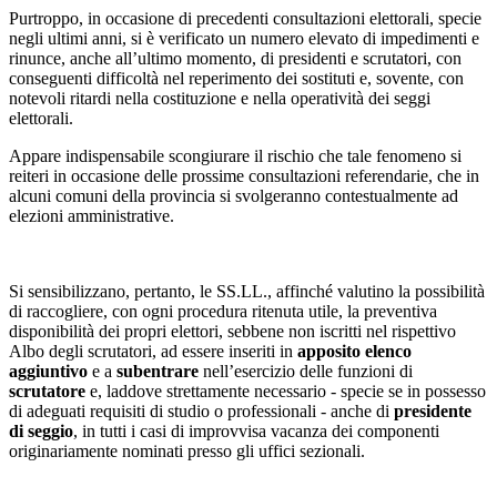
Purtroppo, in occasione di precedenti consultazioni elettorali, specie
negli ultimi anni, si è verificato un numero elevato di impedimenti e
rinunce, anche all’ultimo momento, di presidenti e scrutatori, con
conseguenti difficoltà nel reperimento dei sostituti e, sovente, con
notevoli ritardi nella costituzione e nella operatività dei seggi
elettorali.
Appare indispensabile scongiurare il rischio che tale fenomeno si
reiteri in occasione delle prossime consultazioni referendarie, che in
alcuni comuni della provincia si svolgeranno contestualmente ad
elezioni amministrative.
Si sensibilizzano, pertanto, le SS.LL., affinché valutino la possibilità
di raccogliere, con ogni procedura ritenuta utile, la preventiva
disponibilità dei propri elettori, sebbene non iscritti nel rispettivo
Albo degli scrutatori, ad essere inseriti in
apposito elenco
aggiuntivo
e a
subentrare
nell’esercizio delle funzioni di
scrutatore
e, laddove strettamente necessario - specie se in possesso
di adeguati requisiti di studio o professionali - anche di
presidente
di seggio
, in tutti i casi di improvvisa vacanza dei componenti
originariamente nominati presso gli uffici sezionali.