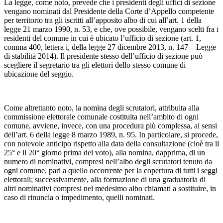
La legge, come noto, prevede che i presidenti degli uffici di sezione
vengano nominati dal Presidente della Corte d’Appello competente
per territorio tra gli iscritti all’apposito albo di cui all’art. 1 della
legge 21 marzo 1990, n. 53, e che, ove possibile, vengano scelti fra i
residenti del comune in cui è ubicato l’ufficio di sezione (art. 1,
comma 400, lettera i, della legge 27 dicembre 2013, n. 147 – Legge
di stabilità 2014). Il presidente stesso dell’ufficio di sezione può
scegliere il segretario tra gli elettori dello stesso comune di
ubicazione del seggio.
Come altrettanto noto, la nomina degli scrutatori, attribuita alla
commissione elettorale comunale costituita nell’ambito di ogni
comune, avviene, invece, con una procedura più complessa, ai sensi
dell’art. 6 della legge 8 marzo 1989, n. 95. In particolare, si procede,
con notevole anticipo rispetto alla data della consultazione (cioè tra il
25° e il 20° giorno prima del voto), alla nomina, dapprima, di un
numero di nominativi, compresi nell’albo degli scrutatori tenuto da
ogni comune, pari a quello occorrente per la copertura di tutti i seggi
elettorali; successivamente, alla formazione di una graduatoria di
altri nominativi compresi nel medesimo albo chiamati a sostituire, in
caso di rinuncia o impedimento, quelli nominati.