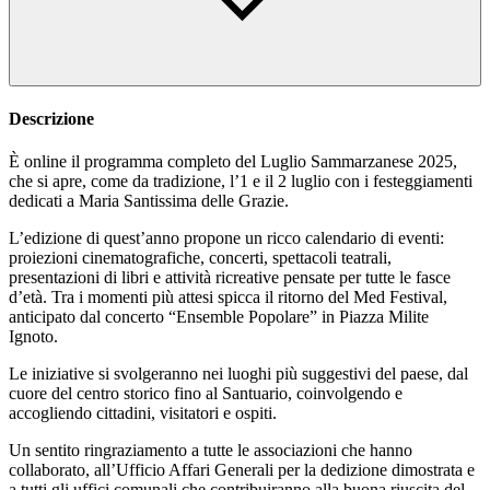
Descrizione
È online il programma completo del Luglio Sammarzanese 2025,
che si apre, come da tradizione, l’1 e il 2 luglio con i festeggiamenti
dedicati a Maria Santissima delle Grazie.
L’edizione di quest’anno propone un ricco calendario di eventi:
proiezioni cinematografiche, concerti, spettacoli teatrali,
presentazioni di libri e attività ricreative pensate per tutte le fasce
d’età. Tra i momenti più attesi spicca il ritorno del Med Festival,
anticipato dal concerto “Ensemble Popolare” in Piazza Milite
Ignoto.
Le iniziative si svolgeranno nei luoghi più suggestivi del paese, dal
cuore del centro storico fino al Santuario, coinvolgendo e
accogliendo cittadini, visitatori e ospiti.
Un sentito ringraziamento a tutte le associazioni che hanno
collaborato, all’Ufficio Affari Generali per la dedizione dimostrata e
a tutti gli uffici comunali che contribuiranno alla buona riuscita del