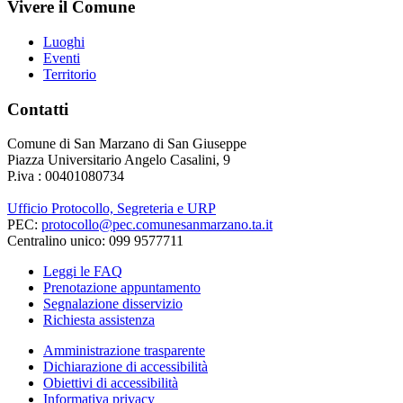
Vivere il Comune
Luoghi
Eventi
Territorio
Contatti
Comune di San Marzano di San Giuseppe
Piazza Universitario Angelo Casalini, 9
P.iva : 00401080734
Ufficio Protocollo, Segreteria e URP
PEC:
protocollo@pec.comunesanmarzano.ta.it
Centralino unico: 099 9577711
Leggi le FAQ
Prenotazione appuntamento
Segnalazione disservizio
Richiesta assistenza
Amministrazione trasparente
Dichiarazione di accessibilità
Obiettivi di accessibilità
Informativa privacy