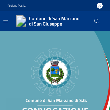
Vai ai contenuti
Vai al footer
Regione Puglia
Comune di San Marzano
di San Giuseppe
Comune di San Marzano di 
Contenuti in evidenza
Contenuti in evidenza